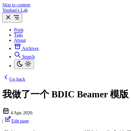
Skip to content
Yunhan's Lab
Posts
Tags
About
Archives
Search
Go back
我做了一个 BDIC Beamer
4 Apr, 2026
|
Edit page