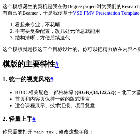
这个模版诞生的契机是我在做Degree project时为我们的Rese
有自己的Beamer，于是我便基于
VSE FMV Presentation Template
看起来专业，不花哨
不需要复杂配置，改几处元信息就能用
结构清晰，方便后续迭代
这个模版就是按这三个目标设计的。你可以把精力放在内容本
模版的主要特性
#
1. 统一的视觉风格
#
BDIC 相关配色：都柏林绿 (
{RGB}{34,122,52}
) + 北工大蓝
首页和内容页保持一致的版式语言
适合课程展示、技术汇报、项目复盘
2. 轻量上手
#
你只需要打开
，修改这些字段：
main.tex