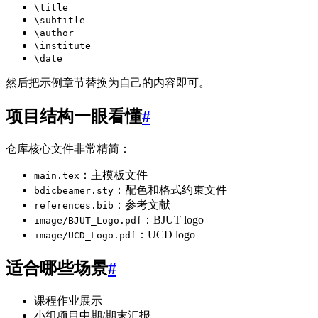
\title
\subtitle
\author
\institute
\date
然后把示例章节替换为自己的内容即可。
项目结构一眼看懂
#
仓库核心文件非常精简：
：主模板文件
main.tex
：配色和格式约束文件
bdicbeamer.sty
：参考文献
references.bib
：BJUT logo
image/BJUT_Logo.pdf
：UCD logo
image/UCD_Logo.pdf
适合哪些场景
#
课程作业展示
小组项目中期/期末汇报