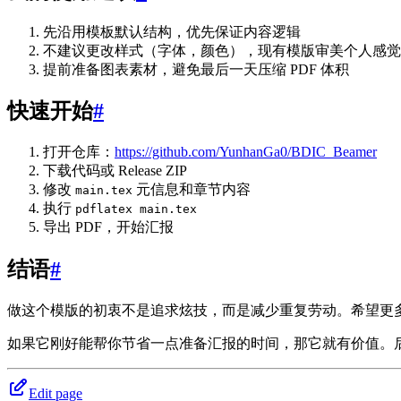
先沿用模板默认结构，优先保证内容逻辑
不建议更改样式（字体，颜色），现有模版审美个人感觉
提前准备图表素材，避免最后一天压缩 PDF 体积
快速开始
#
打开仓库：
https://github.com/YunhanGa0/BDIC_Beamer
下载代码或 Release ZIP
修改
元信息和章节内容
main.tex
执行
pdflatex main.tex
导出 PDF，开始汇报
结语
#
做这个模版的初衷不是追求炫技，而是减少重复劳动。希望更
如果它刚好能帮你节省一点准备汇报的时间，那它就有价值。后续我
Edit page