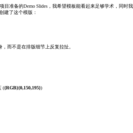
arch项目准备的Demo Slides，我希望模板能看起来足够学术，同时
创建了这个模版：
身，而不是在排版细节上反复拉扯。
 (
{RGB}{0,150,195}
)