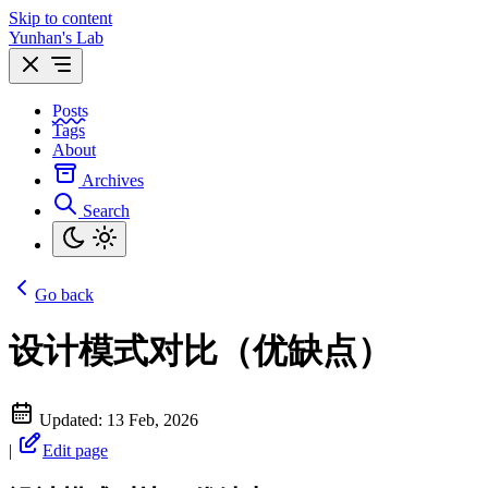
Skip to content
Yunhan's Lab
Posts
Tags
About
Archives
Search
Go back
设计模式对比（优缺点）
Updated:
13 Feb, 2026
|
Edit page