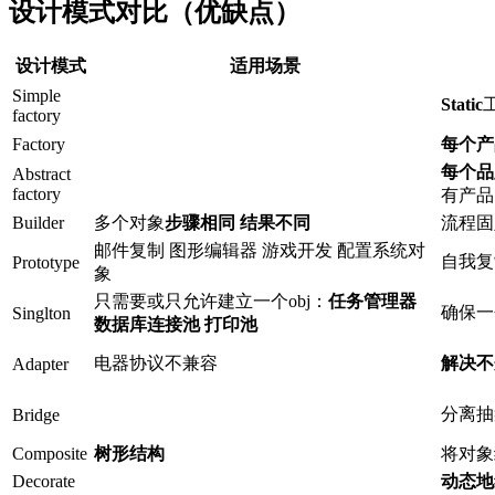
设计模式对比（优缺点）
设计模式
适用场景
Simple
Static
factory
Factory
每个产
每个品
Abstract
factory
有产品
Builder
多个对象
步骤相同
结果不同
流程固
邮件复制 图形编辑器 游戏开发 配置系统对
自我复
Prototype
象
只需要或只允许建立一个obj：
任务管理器
确保一
Singlton
数据库连接池 打印池
电器协议不兼容
解决不
Adapter
分离抽
Bridge
Composite
树形结构
将对象
Decorate
动态地