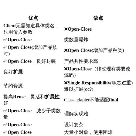
优点
缺点
Client
无需知道具体类名，
❌
Open-Close
只用传入参数
✅
Open-Close
类数量爆炸
✅
Open-Close
(增加产品族
❌
Open-Close
(增加产品种类)
时)
✅
Open-Close
，良好封装
产品共性要求高
❌
Open-Close
（修改现有类要改
良好
扩展
源码）
❌
Single Responsibility
(职责过重)
节约资源
难以扩展(oc?)
提高
Reuse
，灵活和
扩展性
Class adapter不能适配
final
好
✅
Open-Close
，减少子类数
理解实现难
量
✅
Open-Close
设计复杂
✅
Open-Close
大量小对象，使用困难