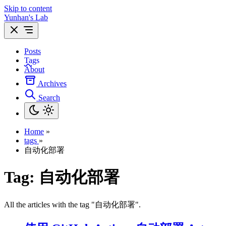
Skip to content
Yunhan's Lab
Posts
Tags
About
Archives
Search
Home
»
tags
»
自动化部署
Tag:
自动化部署
All the articles with the tag "自动化部署".