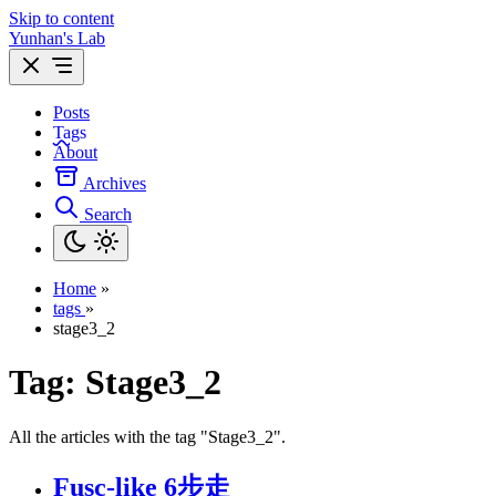
Skip to content
Yunhan's Lab
Posts
Tags
About
Archives
Search
Home
»
tags
»
stage3_2
Tag:
Stage3_2
All the articles with the tag "Stage3_2".
Fusc-like 6步走